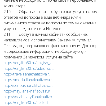
наличие необходимого ПО на своем персональном
компьютере.
2.10. Обратная связь – обучающая услуга в форме
ответов на вопросы в виде вебинара и/или
письменного ответа на вопросы по темам оказания
услуг посредством сети Интернет.
2.11. Доступ в личный кабинет - сообщение,
направляемое Исполнителем Заказчику, путем эл.
Письма, подтверждающее факт заключения Договора,
и содержащее информацию, необходимую для
получения Заказчиком Услуги на сайте:
https://english30.ru/english_v...
https://english30.ru/video_scr...
http://travel.lianakhafizova.r...
https://modal.lianakhafizova.r...
http://serious.lianakhafizova....
http://may.lianakhafizova.ru/
http://vocabulary.lianakhafizo...
https://english30.ru/perfect