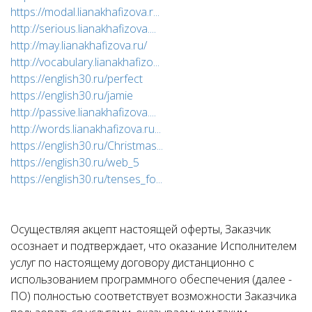
https://modal.lianakhafizova.r...
http://serious.lianakhafizova....
http://may.lianakhafizova.ru/
http://vocabulary.lianakhafizo...
https://english30.ru/perfect
https://english30.ru/jamie
http://passive.lianakhafizova....
http://words.lianakhafizova.ru...
https://english30.ru/Christmas...
https://english30.ru/web_5
https://english30.ru/tenses_fo...
Осуществляя акцепт настоящей оферты, Заказчик
осознает и подтверждает, что оказание Исполнителем
услуг по настоящему договору дистанционно с
использованием программного обеспечения (далее -
ПО) полностью соответствует возможности Заказчика