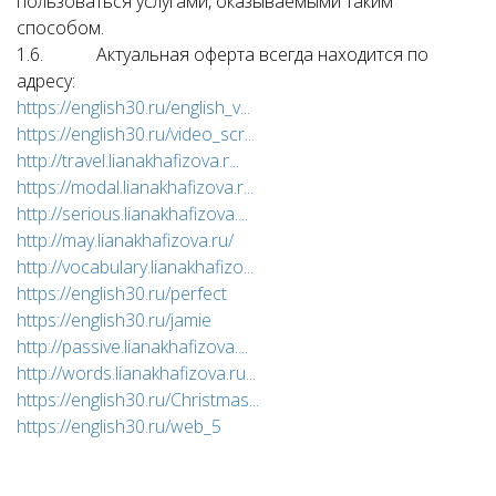
пользоваться услугами, оказываемыми таким
способом.
1.6. Актуальная оферта всегда находится по
адресу:
https://english30.ru/english_v...
https://english30.ru/video_scr...
http://travel.lianakhafizova.r...
https://modal.lianakhafizova.r...
http://serious.lianakhafizova....
http://may.lianakhafizova.ru/
http://vocabulary.lianakhafizo...
https://english30.ru/perfect
https://english30.ru/jamie
http://passive.lianakhafizova....
http://words.lianakhafizova.ru...
https://english30.ru/Christmas...
https://english30.ru/web_5